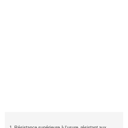
1. Résistance supérieure à l'usure, résistant aux