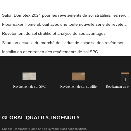
Salon Domotex 2024 pour les revêtements de sol stratifiés, les revêtements de sol SPC et les parquets en bois d'ingénierie
Floormaker Home éblouit avec une toute nouvelle série de revêtements de sol au DOMOTEX Asia 2024
Revêtement de sol stratifié et analyse de ses avantages
Situation actuelle du marché de l'industrie chinoise des revêtements de sol
Installation et entretien des revêtements de sol SPC
Revêtement de sol SPC
Revêtement de sol stratifié
Revêtement de so
GLOBAL QUALITY, INGENUITY
Choose Floormaker Home and enjoy world-class floor solutions. ”