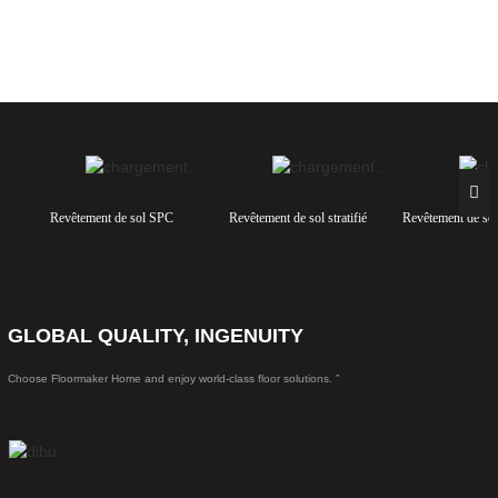
Revêtement de sol SPC
Revêtement de sol stratifié
Revêtement de so
GLOBAL QUALITY, INGENUITY
Choose Floormaker Home and enjoy world-class floor solutions. ”