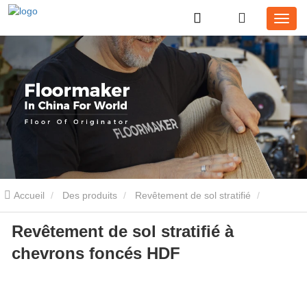
Accueil
Des produits
Revêtement de sol stratifié
Revêtement de sol stratifié à
Plancher à chevrons
Revêtement de sol stratifié à chevrons
chevrons foncés HDF
foncés HDF