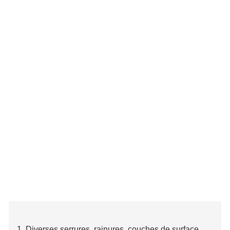
1. Diverses serrures, rainures, couches de surface.