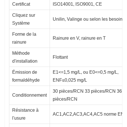
Certificat
ISO14001, ISO9001, CE
Cliquez sur
Unilin, Valinge ou selon les besoins
Système
Forme de la
Rainure en V, rainure en T
rainure
Méthode
Flottant
d'installation
Émission de
E1<=1,5 mg/L, ou E0<=0,5 mg/L,
formaldéhyde
ENF≤0,025 mg/L
30 pièces/RCN 33 pièces/RCN 36
Conditionnement
pièces/RCN
Résistance à
AC1,AC2,AC3,AC4,AC5 norme EN1
l'usure