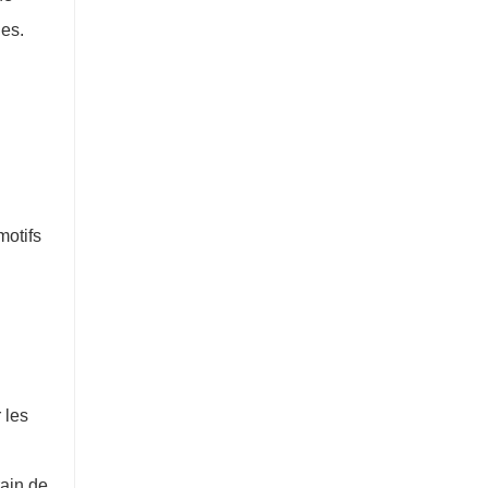
Plancher de 4 mm en SPC intérieur
nes.
Contact maintenant
motifs
 les
rain de