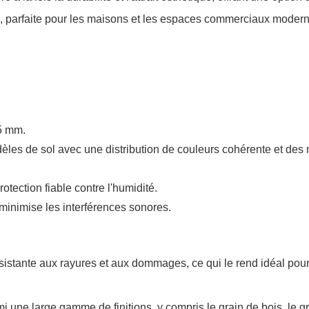
le, parfaite pour les maisons et les espaces commerciaux moder
,5 mm.
les de sol avec une distribution de couleurs cohérente et des 
ection fiable contre l'humidité.
minimise les interférences sonores.
sistante aux rayures et aux dommages, ce qui le rend idéal pour
 une large gamme de finitions, y compris le grain de bois, le g