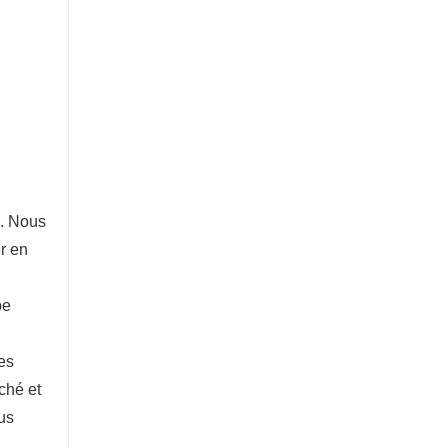
B. Nous
r en
pe
es
ché et
us